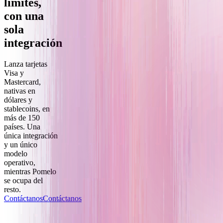
límites,
con una
sola
integración
Lanza tarjetas
Visa y
Mastercard,
nativas en
dólares y
stablecoins, en
más de 150
países. Una
única integración
y un único
modelo
operativo,
mientras Pomelo
se ocupa del
resto.
Contáctanos
Contáctanos