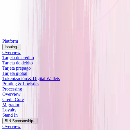
Platform
Issuing
Overview
Tarjeta de crédito
Tarjeta de débito
Tarjeta prepago
Tarjeta global
Tokenización & Digital Wallets
Printing & Logistics
Processing
Overview
Credit Core
Migrador
Loyalty
Stand In
BIN Sponsorship
Overview