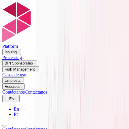
Platform
Issuing
Processing
BIN Sponsorship
Risk Management
Casos de uso
Empresa
Recursos
Contáctanos
Contáctanos
Es
En
Pt